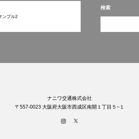
検索
サンプル2
ナニワ交通株式会社
〒557-0023 大阪府大阪市西成区南開１丁目５−１