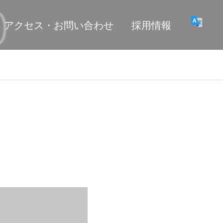
アクセス・お問い合わせ
採用情報