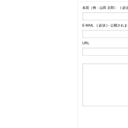
名前（例：山田 太郎）
( 必須
E-MAIL
( 必須 ) - 公開されま
URL