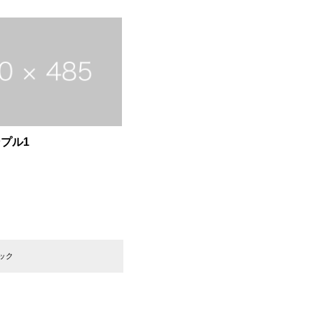
プル1
ック