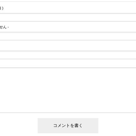
 )
せん -