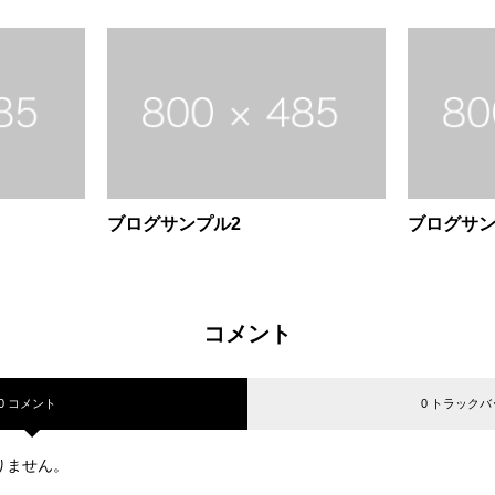
ブログサンプル2
ブログサン
コメント
0 コメント
0 トラックバ
りません。