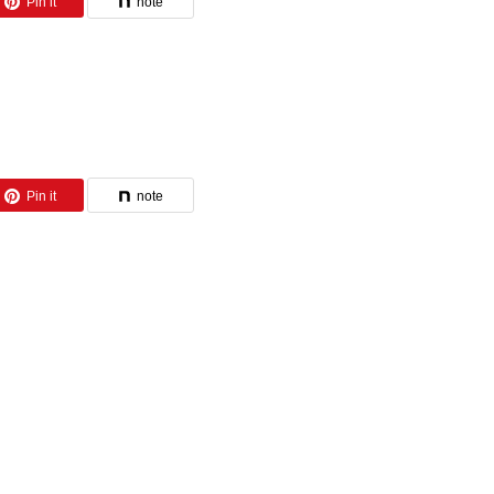
Pin it
note
Pin it
note